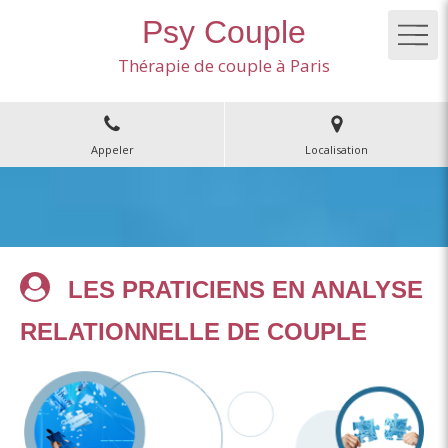
Psy Couple
Thérapie de couple à Paris
Appeler
Localisation
LES PRATICIENS EN ANALYSE
RELATIONNELLE DE COUPLE