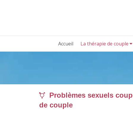
Accueil
La thérapie de couple
Problèmes sexuels coupl
de couple