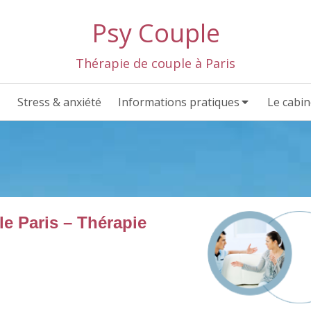
Psy Couple
Thérapie de couple à Paris
Stress & anxiété
Informations pratiques
Le cabin
e Paris – Thérapie