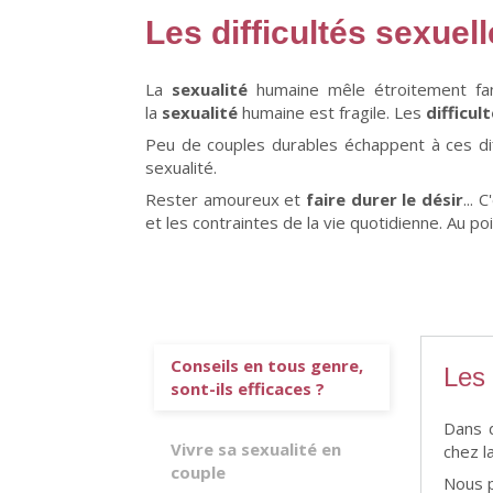
Les difficultés sexuel
La
sexualité
humaine mêle étroitement fan
la
sexualité
humaine est fragile. Les
difficul
Peu de couples durables échappent à ces dif
sexualité.
Rester amoureux et
faire durer le désir
...
et les contraintes de la vie quotidienne. Au po
Conseils en tous genre,
Les 
sont-ils efficaces ?
Dans d
Vivre sa sexualité en
chez l
couple
Nous p