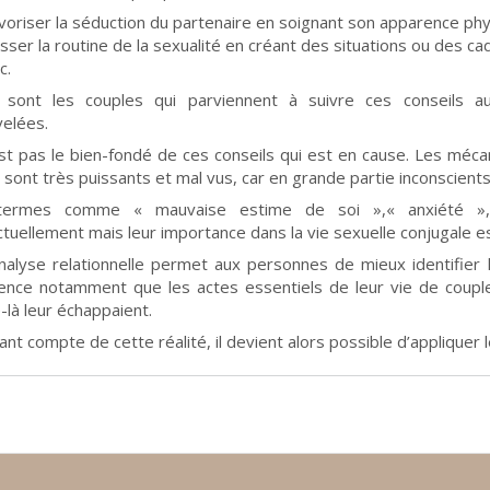
voriser la séduction du partenaire en soignant son apparence phys
sser la routine de la sexualité en créant des situations ou des ca
c.
 sont les couples qui parviennent à suivre ces conseils a
elées.
st pas le bien-fondé de ces conseils qui est en cause. Les méc
 sont très puissants et mal vus, car en grande partie inconscients
ermes comme « mauvaise estime de soi »,« anxiété »,
ectuellement mais leur importance dans la vie sexuelle conjugale 
alyse relationnelle permet aux personnes de mieux identifier 
ience notamment que les actes essentiels de leur vie de coupl
-là leur échappaient.
ant compte de cette réalité, il devient alors possible d’appliquer l