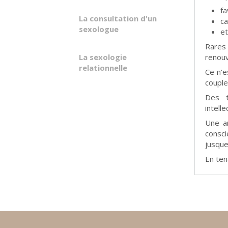
fa
La consultation d'un
ca
sexologue
et
Rares
La sexologie
renouv
relationnelle
Ce n’e
couple
Des t
intell
Une an
consc
jusque
En ten