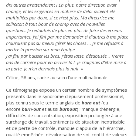
dix autres m’attendaient ! En plus, notre direction avait
changé, et les exigences en matière de délai avaient été
multipliées par deux, si ce n’est plus. Ma directrice me
sollicitait à tout bout de champ avec de nouvelles
questions
.
Je redoutais de plus en plus de faire des erreurs
importantes. J’ai fini par me demander si d’autres à ma place
n’auraient pas su mieux gérer les choses ... Je me refusais à
mettre la pression sur mon équipe
.
J’ai fini par baisser les bras, j’étais lasse, désabusée… Trente
ans de carrière pour en arriver là ! Je craignais d’être mise à
la porte. Je n’en dormais plus la nuit
. »
Céline, 56 ans, cadre au sein d’une multinationale
Ce témoignage expose un certain nombre de symptômes
présents dans le syndrome d’épuisement professionnel,
plus connu sous le terme anglais de
burn out
(ou
encore
burn-out
et aussi
burnout
) : manque d’énergie,
difficultés de concentration, exposition prolongée à une
surcharge de travail, sentiments de situation inextricable
et de perte de contrôle, manque d’appui de la hiérarchie,
qualité empêchée, dévalorisation de soi, conflit de valeurs,